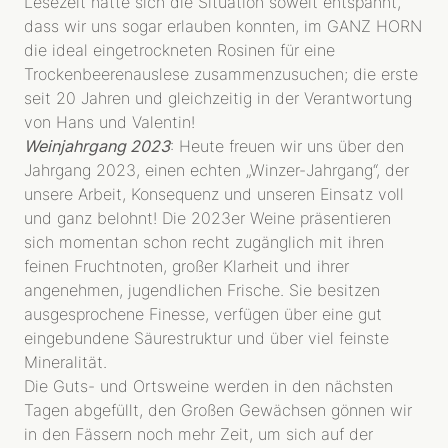
Lesezeit hatte sich die Situation soweit entspannt,
R-WEINE
dass wir uns sogar erlauben konnten, im GANZ HORN
SEKT
die ideal eingetrockneten Rosinen für eine
SHOP
Trockenbeerenauslese zusammenzusuchen; die erste
seit 20 Jahren und gleichzeitig in der Verantwortung
BIBLIOTHEK
von Hans und Valentin!
AKTUELLES
Weinjahrgang 2023
: Heute freuen wir uns über den
Jahrgang 2023, einen echten „Winzer-Jahrgang“, der
PRESSESTIMMEN
unsere Arbeit, Konsequenz und unseren Einsatz voll
VERANSTALTUNGEN
und ganz belohnt! Die 2023er Weine präsentieren
sich momentan schon recht zugänglich mit ihren
feinen Fruchtnoten, großer Klarheit und ihrer
angenehmen, jugendlichen Frische. Sie besitzen
ausgesprochene Finesse, verfügen über eine gut
eingebundene Säurestruktur und über viel feinste
Mineralität.
Die Guts- und Ortsweine werden in den nächsten
Tagen abgefüllt, den Großen Gewächsen gönnen wir
in den Fässern noch mehr Zeit, um sich auf der