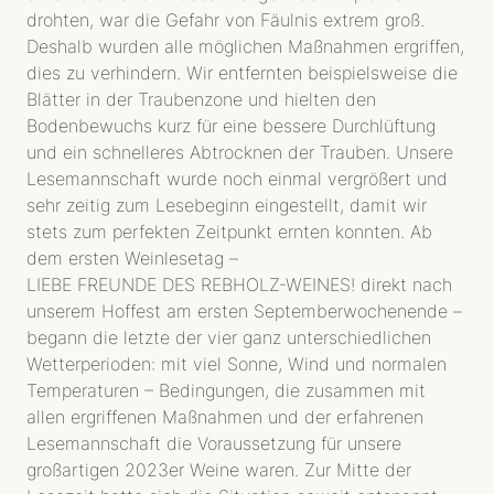
drohten, war die Gefahr von Fäulnis extrem groß.
Deshalb wurden alle möglichen Maßnahmen ergriffen,
dies zu verhindern. Wir entfernten beispielsweise die
Blätter in der Traubenzone und hielten den
Bodenbewuchs kurz für eine bessere Durchlüftung
und ein schnelleres Abtrocknen der Trauben. Unsere
WEINGUT
Lesemannschaft wurde noch einmal vergrößert und
sehr zeitig zum Lesebeginn eingestellt, damit wir
MENSCHEN
stets zum perfekten Zeitpunkt ernten konnten. Ab
GESCHICHTE
dem ersten Weinlesetag –
TYP REBHOLZ
LIEBE FREUNDE DES REBHOLZ-WEINES! direkt nach
WEINBERG
unserem Hoffest am ersten Septemberwochenende –
begann die letzte der vier ganz unterschiedlichen
TERROIR
Wetterperioden: mit viel Sonne, Wind und normalen
BIODYNAMIE
Temperaturen – Bedingungen, die zusammen mit
LAGEN
allen ergriffenen Maßnahmen und der erfahrenen
WEINE
Lesemannschaft die Voraussetzung für unsere
großartigen 2023er Weine waren. Zur Mitte der
HERKUNFT