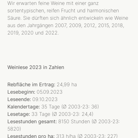
Wir erwarten feine Weine mit einer ganz
WEINBERG
sortentypischen, reifen Frucht und harmonischen
TERROIR
Säure. Sie dürften sich ähnlich entwickeln wie Weine
BIODYNAMIE
aus den Jahrgängen 2007, 2009, 2012, 2015, 2018,
LAGEN
2019, 2020 und 2022.
WEINE
HERKUNFT
R-WEINE
SEKT
Weinlese 2023 in Zahlen
SHOP
Rebfläche im Ertrag:
24,99 ha
BIBLIOTHEK
Lesebeginn:
05.09.2023
Leseende:
09.10.2023
AKTUELLES
Kalendertage:
35 Tage (Ø 2003-23: 36)
PRESSESTIMMEN
Lesetage:
33 Tage (Ø 2003-23: 24,4)
VERANSTALTUNGEN
Lesestunden gesamt:
8150 Stunden (Ø 2003-23:
5820)
Lesestunden pro ha:
313 h/ha (Ø 2003-23: 227)