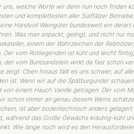
r uns, welche Worte wir denn nun noch finden kö
sten und komplettesten aller Südfälzer Betriebe
 eine Handvoll Weingüter bundesweit ein derart
ren. Was man anpackt, gelingt, und nicht nur ma
kateller, einem der Wahrzeichen der Rebhölzer
Der vom Rotliegenden ist kühl und leicht flintig
 der vom Buntsandstein wirkt da fast schon ver
 zeigt. Oben hinaus fällt es uns schwer, auf all
den ist. Wenn wir auf die Spätburgunder schauen,
nd von einem Hauch Vanille getragen. Der vom Mu
WEINGUT
 wir schon immer an genau diesem Weins schätz
MENSCHEN
chein, ist aber bodentechnisch anders gelagert
GESCHICHTE
d, während das Große Gewächs kräutrig-kühl un
TYP REBHOLZ
inkt. Wie lange noch wird es den Herausforder
WEINBERG