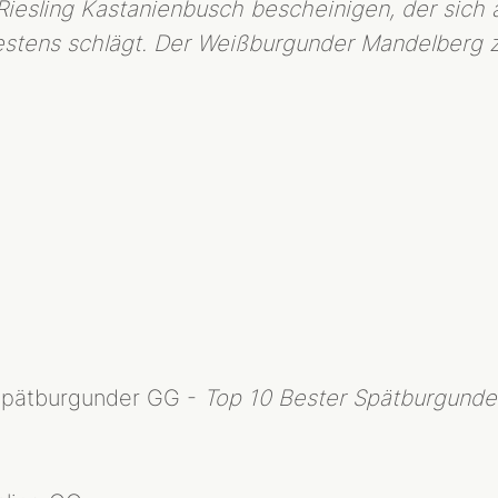
Riesling Kastanienbusch bescheinigen, der sich 
TERROIR
estens schlägt. Der Weißburgunder Mandelberg z
BIODYNAMIE
LAGEN
WEINE
HERKUNFT
N
R-WEINE
SEKT
SHOP
BIBLIOTHEK
AKTUELLES
pätburgunder GG -
Top 10 Bester Spätburgunde
PRESSESTIMMEN
VERANSTALTUNGEN