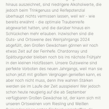
hinaus auszeichnet, sind niedrigere Alkoholwerte, die
jedoch beim Trinkgenuss und Reifepotenzial
überhaupt nichts vermissen lassen, weil wir - wie
bereits erwähnt - die optimale Traubenreife
abgewartet hatten, und die darüber hinaus ein
Schlückchen mehr erlauben. Inzwischen sind die
Guts- und Ortsweine des Weinjahrgangs 2024
abgefüllt, den Großen Gewächsen gönnen wir noch
WEINGUT
etwas Zeit auf der Feinhefe. Chardonnay und
MENSCHEN
Spätburgunder bleiben noch bis ins nächste Frühjahr
GESCHICHTE
in den kleinen Holzfässern. Unsere Gutsweine sind
TYP REBHOLZ
perfekte Vorboten des neuen Jahrgangs, weil man sie
schon jetzt mit großem Vergnügen genießen kann, es
WEINBERG
aber noch nicht muss, denn ihre wahren Stärken
TERROIR
werden sie im Laufe der Zeit ausspielen! Wer jedoch
BIODYNAMIE
schon heute neugierig auf die ab September
LAGEN
verfügbaren Großen Gewächse ist, der kann sich mit
unseren Ortsweinen vom Riesling und Weißen
WEINE