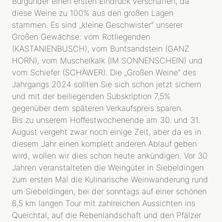
Burgunder einen ersten Eindruck verschaffen, da
HERKUNFT
diese Weine zu 100% aus den großen Lagen
R-WEINE
stammen. Es sind „kleine Geschwister“ unserer
SEKT
Großen Gewächse: vom Rotliegenden
SHOP
(KASTANIENBUSCH), vom Buntsandstein (GANZ
HORN), vom Muschelkalk (IM SONNENSCHEIN) und
BIBLIOTHEK
vom Schiefer (SCHÄWER). Die „Großen Weine“ des
Jahrgangs 2024 sollten Sie sich schon jetzt sichern
AKTUELLES
und mit der beiliegenden Subskription 7,5%
PRESSESTIMMEN
gegenüber dem späteren Verkaufspreis sparen.
VERANSTALTUNGEN
Bis zu unserem Hoffestwochenende am 30. und 31.
August vergeht zwar noch einige Zeit, aber da es in
diesem Jahr einen komplett anderen Ablauf geben
wird, wollen wir dies schon heute ankündigen. Vor 30
Jahren veranstalteten die Weingüter in Siebeldingen
zum ersten Mal die Kulinarische Weinwanderung rund
um Siebeldingen, bei der sonntags auf einer schönen
6,5 km langen Tour mit zahlreichen Aussichten ins
Queichtal, auf die Rebenlandschaft und den Pfälzer