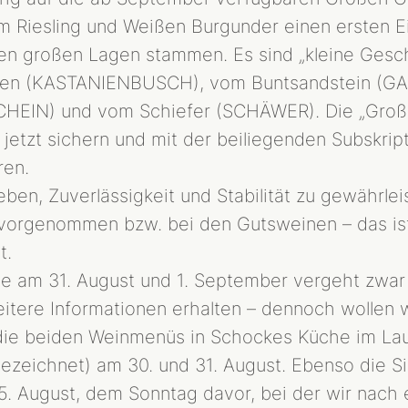
 Riesling und Weißen Burgunder einen ersten E
en großen Lagen stammen. Es sind „kleine Gesc
den (KASTANIENBUSCH), vom Buntsandstein (G
HEIN) und vom Schiefer (SCHÄWER). Die „Groß
n jetzt sichern und mit der beiliegenden Subskr
ren.
eben, Zuverlässigkeit und Stabilität zu gewährlei
vorgenommen bzw. bei den Gutsweinen – das ist
t.
 am 31. August und 1. September vergeht zwar n
itere Informationen erhalten – dennoch wollen w
ie beiden Weinmenüs in Schockes Küche im Laur
ezeichnet) am 30. und 31. August. Ebenso die Si
 August, dem Sonntag davor, bei der wir nach 