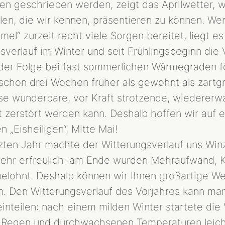
en geschrieben werden, zeigt das Aprilwetter, w
len, die wir kennen, präsentieren zu können. Wen
el“ zurzeit recht viele Sorgen bereitet, liegt es
sverlauf im Winter und seit Frühlingsbeginn die 
er Folge bei fast sommerlichen Wärmegraden för
schon drei Wochen früher als gewohnt als zart
se wunderbare, vor Kraft strotzende, wiedererw
 zerstört werden kann. Deshalb hoffen wir auf e
 „Eisheiligen“, Mitte Mai!
tzten Jahr machte der Witterungsverlauf uns Win
t sehr erfreulich: am Ende wurden Mehraufwand, 
elohnt. Deshalb können wir Ihnen großartige Wein
n. Den Witterungsverlauf des Vorjahres kann man
einteilen: nach einem milden Winter startete die
el Regen und durchwachsenen Temperaturen leich