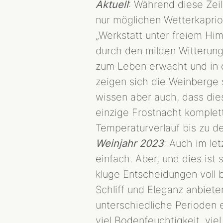
Aktuell
: Während diese Zeil
nur möglichen Wetterkaprio
„Werkstatt unter freiem Himm
durch den milden Witterung
zum Leben erwacht und in d
zeigen sich die Weinberge 
wissen aber auch, dass die
einzige Frostnacht komplett
Temperaturverlauf bis zu den
Weinjahr 2023
: Auch im le
einfach. Aber, und dies is
kluge Entscheidungen voll b
Schliff und Eleganz anbiete
unterschiedliche Perioden 
viel Bodenfeuchtigkeit, vi