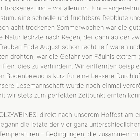
ehr trockenes und – vor allem im Juni – angen
tum, eine schnelle und fruchtbare Rebblüte und 
WEINGUT
Nach acht trockenen Sommerwochen war die gut
MENSCHEN
 Natur lechzte nach Regen, der dann ab der zwei
GESCHICHTE
e Trauben Ende August schon recht reif waren un
TYP REBHOLZ
en drohten, war die Gefahr von Fäulnis extrem 
WEINBERG
en, dies zu verhindern. Wir entfernten beispiel
TERROIR
n Bodenbewuchs kurz für eine bessere Durchlüf
BIODYNAMIE
nsere Lesemannschaft wurde noch einmal vergrö
LAGEN
mit wir stets zum perfekten Zeitpunkt ernten ko
WEINE
Z-WEINES! direkt nach unserem Hoffest am e
HERKUNFT
nn die letzte der vier ganz unterschiedlichen 
R-WEINE
Temperaturen – Bedingungen, die zusammen mit a
SEKT