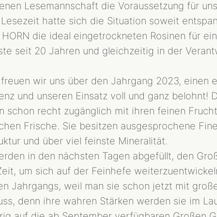
nen Lesemannschaft die Voraussetzung für uns
SHOP
Lesezeit hatte sich die Situation soweit entspan
BIBLIOTHEK
 HORN die ideal eingetrockneten Rosinen für ei
e seit 20 Jahren und gleichzeitig in der Veran
AKTUELLES
PRESSESTIMMEN
 freuen wir uns über den Jahrgang 2023, einen 
VERANSTALTUNGEN
enz und unseren Einsatz voll und ganz belohnt!
 schon recht zugänglich mit ihren feinen Frucht
chen Frische. Sie besitzen ausgesprochene Fine
tur und über viel feinste Mineralität.
erden in den nächsten Tagen abgefüllt, den G
eit, um sich auf der Feinhefe weiterzuentwicke
en Jahrgangs, weil man sie schon jetzt mit gr
uss, denn ihre wahren Stärken werden sie im Lau
rig auf die ab September verfügbaren Großen Ge