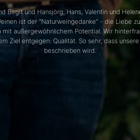
R-WEINE
ind Birgit und Hansjörg, Hans, Valentin und He
SEKT
inen ist der "Naturweingedanke" - die Liebe zu
SHOP
 mit außergewöhnlichem Potential. Wir hinterfra
BIBLIOTHEK
 Ziel entgegen: Qualität. So sehr, dass unsere St
beschrieben wird.
AKTUELLES
PRESSESTIMMEN
VERANSTALTUNGEN