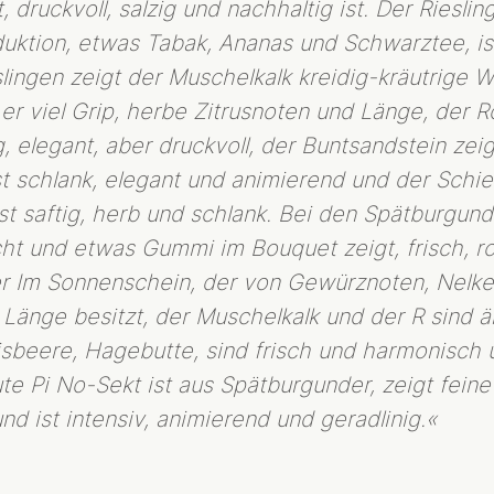
druckvoll, salzig und nachhaltig ist. Der Rieslin
BIODYNAMIE
LAGEN
duktion, etwas Tabak, Ananas und Schwarztee, ist
slingen zeigt der Muschelkalk kreidig-kräutrige 
WEINE
r viel Grip, herbe Zitrusnoten und Länge, der Ro
HERKUNFT
ig, elegant, aber druckvoll, der Buntsandstein zei
R-WEINE
st schlank, elegant und animierend und der Schie
SEKT
t saftig, herb und schlank. Bei den Spätburgund
SHOP
ucht und etwas Gummi im Bouquet zeigt, frisch, r
BIBLIOTHEK
 der Im Sonnenschein, der von Gewürznoten, Nelke
 Länge besitzt, der Muschelkalk und der R sind ä
AKTUELLES
isbeere, Hagebutte, sind frisch und harmonisch 
PRESSESTIMMEN
e Pi No-Sekt ist aus Spätburgunder, zeigt fein
VERANSTALTUNGEN
nd ist intensiv, animierend und geradlinig.«
N