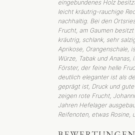
eingebundenes Holz besitzt, 
leicht kräutrig-rauchige Re
nachhaltig. Bei den Ortsrie
Frucht, am Gaumen besitzt e
kräutrig, schlank, sehr salz
Aprikose, Orangenschale, i
Würze, Tabak und Ananas, is
Förster, der feine helle Fr
deutlich eleganter ist als
geprägt ist, Druck und gute
zeigen rote Frucht, Johann
Jahren Hefelager ausgebaut
Reifenoten, etwas Rosine, u
BEWERTUNGE