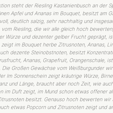
ktion steht der Riesling Kastanienbusch an der Sp
rünen Apfel und Ananas im Bouquet, besitzt am 
kvoll, deutlich salzig, sehr nachhaltig und insge
m Riesling, die wir alle gleich hoch bewerten,
ger Würze und dezenter gelber Frucht geprägt, ist
rn zeigt im Bouquet herbe Zitrusnoten, Ananas, 
uch dezente Steinobstnoten, besitzt Konzentrat
rusfrucht, Ananas, Grapefruit, Orangenschale, i
WEINGUT
voll. Die Großen Gewächse vom Weißburgunder wi
MENSCHEN
er Im Sonnenschein zeigt kräutrige Würze, Birne 
GESCHICHTE
anz und Länge, braucht aber noch Zeit, wie auch
TYP REBHOLZ
en im Duft zeigt, im Mund schon etwas offener al
WEINBERG
itrusnoten besitzt. Genauso hoch bewerten wir
auch etwas Popcorn und Zitrusnoten zeigt und 
TERROIR