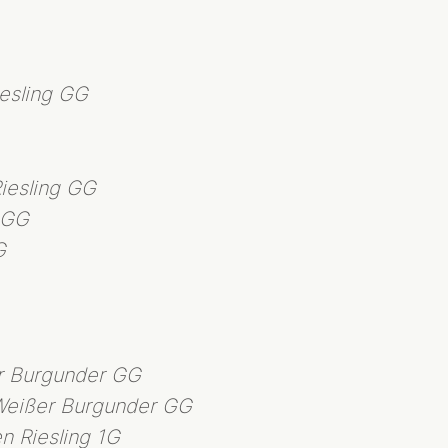
sling GG
esling GG
 GG
G
 Burgunder GG
eißer Burgunder GG
n Riesling 1G